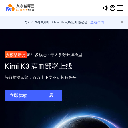
2026年8月8日Alaya NeW系统升级公告
查看详情
开放 · 共创 · 共赢
生产 · 交付 · 进化
性能更强悍，价格更灵活
AI 场景专属订阅套餐，重新定义的 AI 编程。
更强推理 · 即买即用
原生多模态 · 最大参数开源模型
大模型新品
旗舰新品
NEW
智算生态开放计划
AI 工厂
您的下一朵云，为 AI 而生
Kimi K3 满血部署上线
GLM-5.2 旗舰上线
瞬间开启 AI Coding
从技术赋能到商业变现，九章云极与伙伴共筑智能生产力
从算力生产到智能交付，定义智能工业化智算基础设施
基于以“度”为单位的普惠算力计量新标准，绘制您的 GPU 实际利用
获取前沿智能，百万上下文驱动长程任务
超长上下文承载项目级应用，任务一气呵成
强力算力+主流模型+主流AI编程，让代码都有AI加持
率曲线，即刻开始降低 TCO 并提升 ROI
了解更多
了解更多
立即体验
立即体验
立即体验
立即咨询
了解更多
了解更多
立即体验
立即体验
立即体验
立即咨询